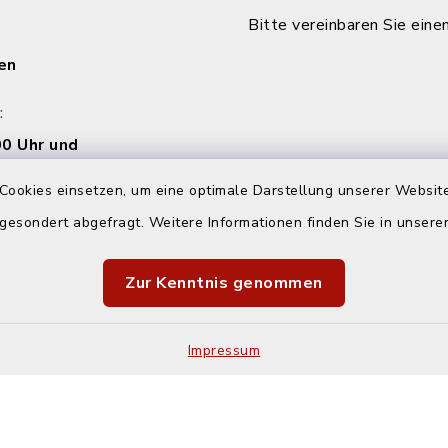
Bitte vereinbaren Sie eine
en
:
0 Uhr und
00 Uhr
Cookies einsetzen, um eine optimale Darstellung unserer Website
 gesondert abgefragt. Weitere Informationen finden Sie in unser
00 Uhr
Zur Kenntnis genommen
Impressum