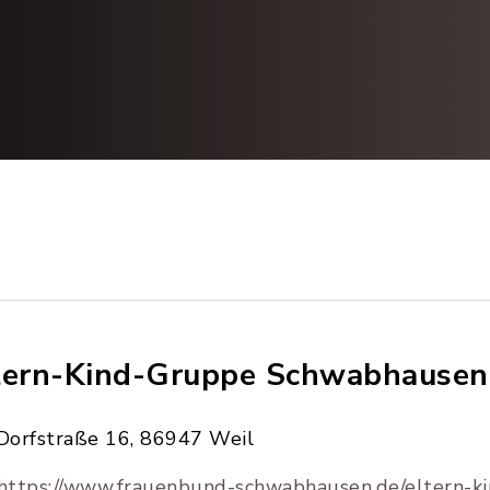
tern-Kind-Gruppe Schwabhausen
Dorfstraße 16, 86947 Weil
https://www.frauenbund-schwabhausen.de/eltern-k