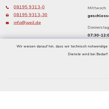
08195 9313-0
Mittwoch:
08195 9313-30
geschloss
info@weil.de
Donnerstag
07:30-12:0
14:00-18:
Wir weisen darauf hin, dass wir technisch notwendige 
Dienste wird bei Bedarf
Freitag:
08:00-12: