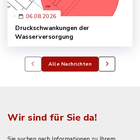
06.08.2026
Druckschwankungen der
Wasserversorgung
Am Montag, 10.08.2026 und Dienstag,
11.08.2026 werden an der Hauptleitung der
Alle Nachrichten
Wasserversorgung notwendige
Mehr lesen
Reparaturarbeiten durchgeführt. Aufgrund…
Wir sind für Sie da!
Sie suchen nach Informationen zu Ihrem