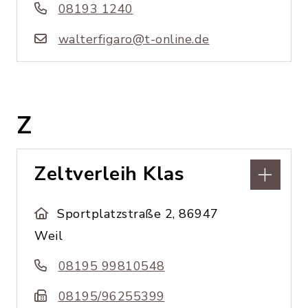
08193 1240
walterfigaro@t-online.de
Z
Zeltverleih Klas
Sportplatzstraße 2, 86947
Weil
08195 99810548
08195/96255399