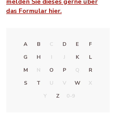
melden Sie dieses gerne über
das Formular hier.
A
B
C
D
E
F
G
H
I
J
K
L
M
N
O
P
Q
R
S
T
U
V
W
X
Y
Z
0-9