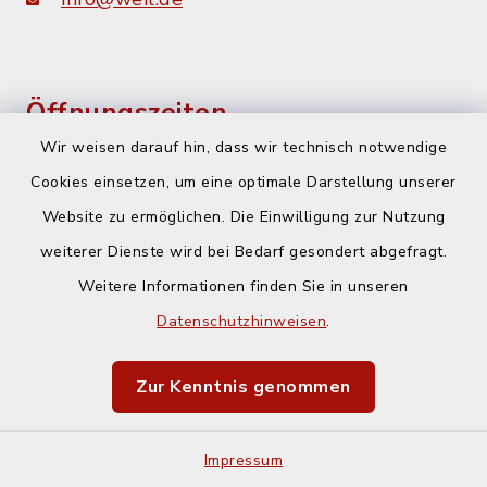
Öffnungszeiten
Wir weisen darauf hin, dass wir technisch notwendige
Montag und Dienstag:
Cookies einsetzen, um eine optimale Darstellung unserer
08:00-12:00 Uhr
Website zu ermöglichen. Die Einwilligung zur Nutzung
Mittwoch:
weiterer Dienste wird bei Bedarf gesondert abgefragt.
geschlossen
Weitere Informationen finden Sie in unseren
Datenschutzhinweisen
.
Donnerstag:
07:30-12:00 Uhr und
Zur Kenntnis genommen
14:00-18:00 Uhr
Impressum
Freitag: