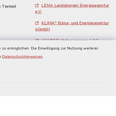
LENA Landsberger Energieagentur
n Termin!
e.V.
KLIMA³ Klima- und Energieagentur
gGmbH
LEADER Aktionsgruppe LAG
Ammersee e. V.
 zu ermöglichen. Die Einwilligung zur Nutzung weiterer
en
Datenschutzhinweisen
.
Landkreis Landsberg am Lech
Amtsblatt des Landkreises
Landsberg am Lech
BayRegio - Übernachten in der
Region