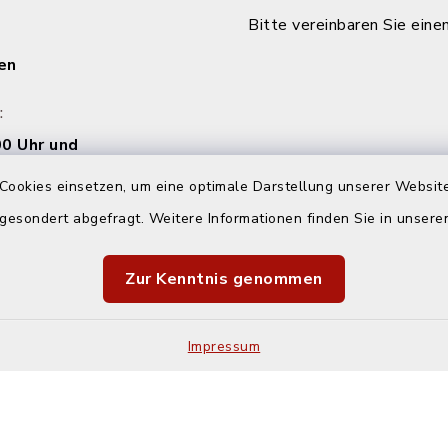
Bitte vereinbaren Sie eine
en
:
0 Uhr und
00 Uhr
Cookies einsetzen, um eine optimale Darstellung unserer Website
 gesondert abgefragt. Weitere Informationen finden Sie in unser
00 Uhr
Zur Kenntnis genommen
Impressum