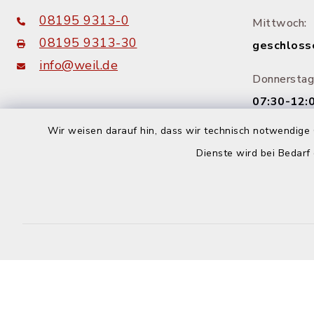
08195 9313-0
Mittwoch:
08195 9313-30
geschloss
info@weil.de
Donnerstag
07:30-12:0
14:00-18:
Wir weisen darauf hin, dass wir technisch notwendige 
Dienste wird bei Bedarf
Freitag:
08:00-12: