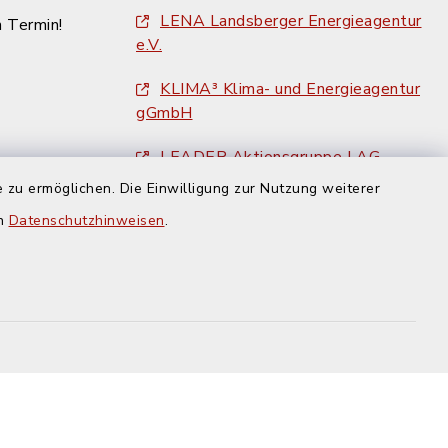
LENA Landsberger Energieagentur
n Termin!
e.V.
KLIMA³ Klima- und Energieagentur
gGmbH
LEADER Aktionsgruppe LAG
Ammersee e. V.
 zu ermöglichen. Die Einwilligung zur Nutzung weiterer
en
Datenschutzhinweisen
.
Landkreis Landsberg am Lech
Amtsblatt des Landkreises
Landsberg am Lech
BayRegio - Übernachten in der
Region