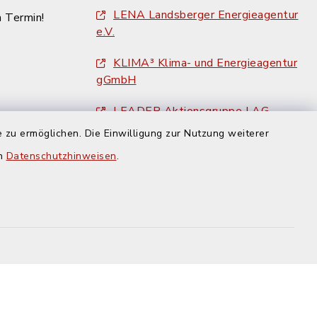
LENA Landsberger Energieagentur
n Termin!
e.V.
KLIMA³ Klima- und Energieagentur
gGmbH
LEADER Aktionsgruppe LAG
Ammersee e. V.
 zu ermöglichen. Die Einwilligung zur Nutzung weiterer
en
Datenschutzhinweisen
.
Landkreis Landsberg am Lech
Amtsblatt des Landkreises
Landsberg am Lech
BayRegio - Übernachten in der
Region